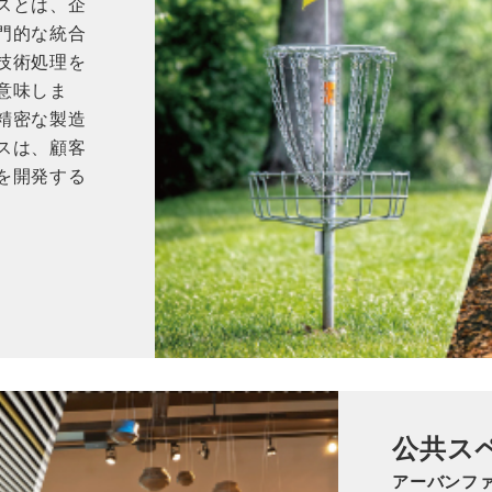
スとは、企
門的な統合
技術処理を
意味しま
精密な製造
スは、顧客
を開発する
公共ス
アーバンフ