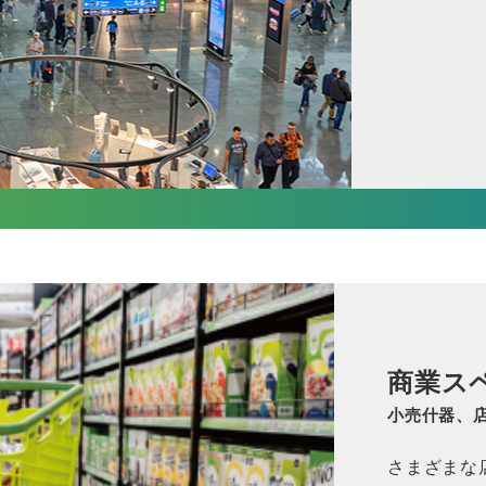
商業ス
小売什器、
さまざまな