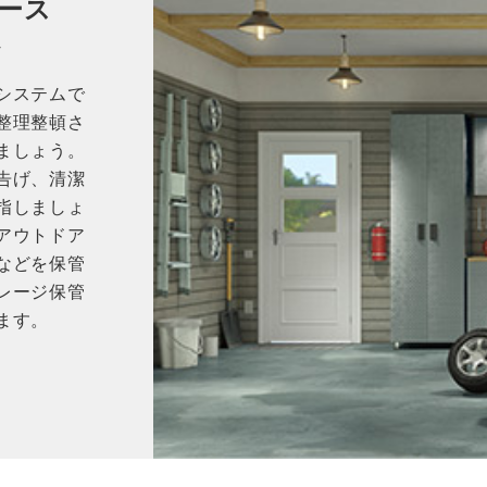
ース
ム
システムで
整理整頓さ
ましょう。
告げ、清潔
指しましょ
アウトドア
などを保管
レージ保管
ます。