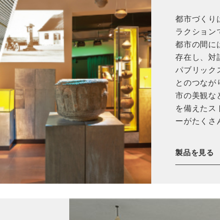
都市づくり
ラクション
都市の間に
存在し、対
パブリック
とのつなが
市の美観な
を備えたス
ーがたくさ
製品を見る