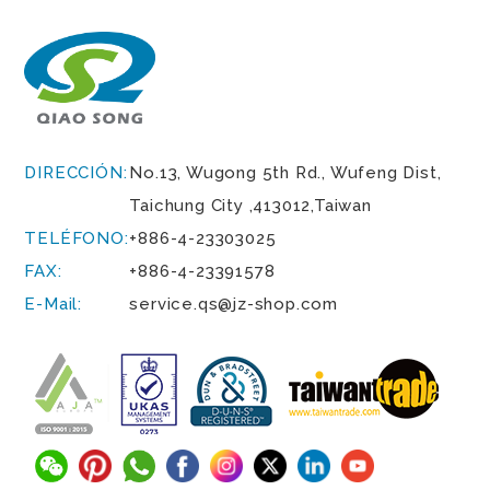
DIRECCIÓN:
No.13, Wugong 5th Rd.,
Wufeng Dist,
Taichung City
,
413012
,
Taiwan
TELÉFONO:
+886-4-23303025
FAX:
+886-4-23391578
E-Mail:
service.qs@jz-shop.com